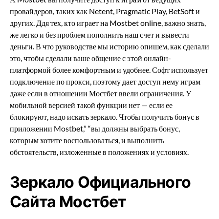
провайдеров, таких как Netent, Pragmatic Play, BetSoft и
других. Ддя тех, кто играет на Mostbet online, важно знать,
же легко и без проблем пополнить наш счет и вывести
деньги. В что руководстве мы историю опишем, как сделали
это, чтобы сделали ваше общение с этой онлайн-
платформой более комфортным и удобнее. Софт использует
подключение по прокси, поэтому дает доступ нему играм
даже если в отношении Мостбет ввели ограничения. У
мобильной версией такой функции нет — если ее
блокируют, надо искать зеркало. Чтобы получить бонус в
приложении Mostbet,” “вы должны выбрать бонус,
которым хотите воспользоваться, и выполнить
обстоятельств, изложенные в положениях и условиях.
Зеркало Официального
Сайта Мостбет