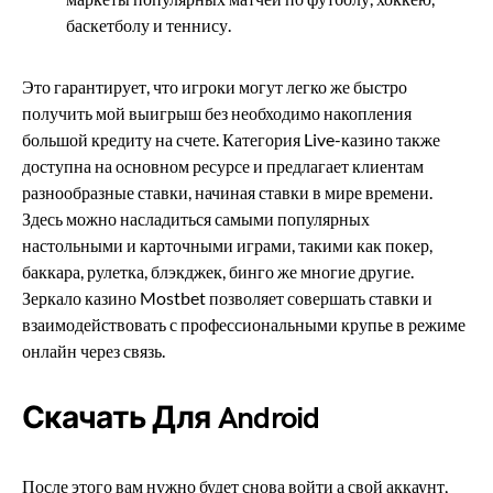
баскетболу и теннису.
Это гарантирует, что игроки могут легко же быстро
получить мой выигрыш без необходимо накопления
большой кредиту на счете. Категория Live-казино также
доступна на основном ресурсе и предлагает клиентам
разнообразные ставки, начиная ставки в мире времени.
Здесь можно насладиться самыми популярных
настольными и карточными играми, такими как покер,
баккара, рулетка, блэкджек, бинго же многие другие.
Зеркало казино Mostbet позволяет совершать ставки и
взаимодействовать с профессиональными крупье в режиме
онлайн через связь.
Скачать Для Android
После этого вам нужно будет снова войти а свой аккаунт,