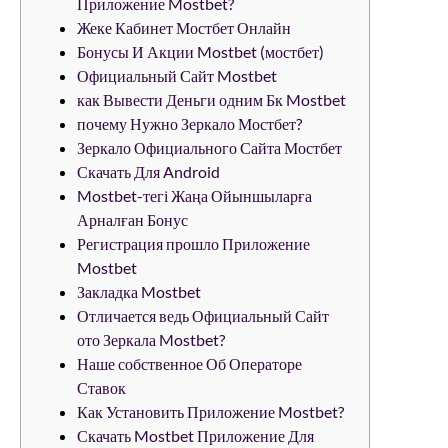
Приложение Mostbet?
Жеке Кабинет Мостбет Онлайн
Бонусы И Акции Mostbet (мостбет)
Официальный Сайт Mostbet
как Вывести Деньги одним Бк Mostbet
почему Нужно Зеркало Мостбет?
Зеркало Официального Сайта Мостбет
Скачать Для Android
Mostbet-тегі Жаңа Ойыншыларға
Арналған Бонус
Регистрация прошло Приложение
Mostbet
Закладка Mostbet
Отличается ведь Официальный Сайт
ото Зеркала Mostbet?
Наше собственное Об Операторе
Ставок
Как Установить Приложение Mostbet?
Скачать Mostbet Приложение Для