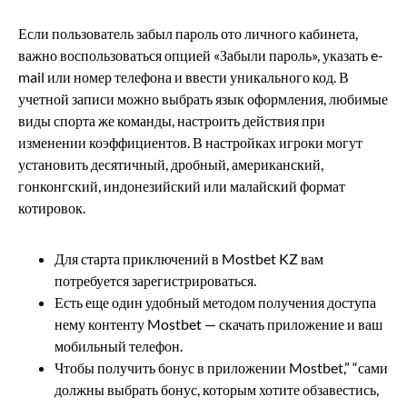
Если пользователь забыл пароль ото личного кабинета,
важно воспользоваться опцией «Забыли пароль», указать e-
mail или номер телефона и ввести уникального код. В
учетной записи можно выбрать язык оформления, любимые
виды спорта же команды, настроить действия при
изменении коэффициентов. В настройках игроки могут
установить десятичный, дробный, американский,
гонконгский, индонезийский или малайский формат
котировок.
Для старта приключений в Mostbet KZ вам
потребуется зарегистрироваться.
Есть еще один удобный методом получения доступа
нему контенту Mostbet — скачать приложение и ваш
мобильный телефон.
Чтобы получить бонус в приложении Mostbet,” “сами
должны выбрать бонус, которым хотите обзавестись,