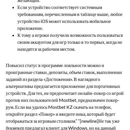
желающий.
Если устройство соответствует системным
требованиям, перечисленным в таблице выше, любое
устройство iOS может использовать мобильное
приложение.
К тому а игроки получили возможность пользоваться
своим аккаунтом для игр только в то первых, когда не
находятся за рабочим местом.
Повысил статус в программе лояльности можно и
проигранные ставки, депозиты, объем ставок, выполнении
заданий из раздела «Достижения». В наглядного
альтернативы предлагается приложение для портативных
устройств. Для тех, не предпочитает онлайн-покер со игрой
против них пользователей Mostbet, предназначен покер-
рум. Если вы удалось Mostbet KZ скачать на телефон,
откройте раздел «Покер» и введите ника, который будет
отображаться за игровым столиком.” “[newline]Не так уже
букмекер предлагал клиент для Windows, но на данный