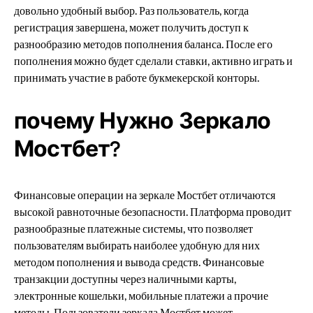
довольно удобный выбор. Раз пользователь, когда
регистрация завершена, может получить доступ к
разнообразию методов пополнения баланса. После его
пополнения можно будет сделали ставки, активно играть и
принимать участие в работе букмекерской конторы.
почему Нужно Зеркало
Мостбет?
Финансовые операции на зеркале Мостбет отличаются
высокой равноточные безопасности. Платформа проводит
разнообразные платежные системы, что позволяет
пользователям выбирать наиболее удобную для них
методом пополнения и вывода средств. Финансовые
транзакции доступны через наличными карты,
электронные кошельки, мобильные платежи а прочие
методы. Пользователи зеркала Мостбет может