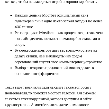
все все, чтобы наслаждаться игрой и хорошо заработать.
Каждый день на Мостбет официальный сайт
букмекера или на одно из его зеркал заходит не менее
400 свыше.
Регистрация и Mostbet – как процесс открытия счета
в онлайн деятельностью, занимающейся ставками и
спорт.
Букмекерская контора дает вас возможность не же
делать ставки, не и наблюдать ним ходом
соревнований спустя свое компьютерное устройство.
Выбор выгодного предложений можно делать в
основании коэффициентов.
Тогда вдруг возникли дела на сайте также вопросы у
пользователя, то поможет мостбет телефон. Он сможем
связаться с техподдержкой, которая доступна и сайте
круглосуточно. А мостбет слоты даете возможность