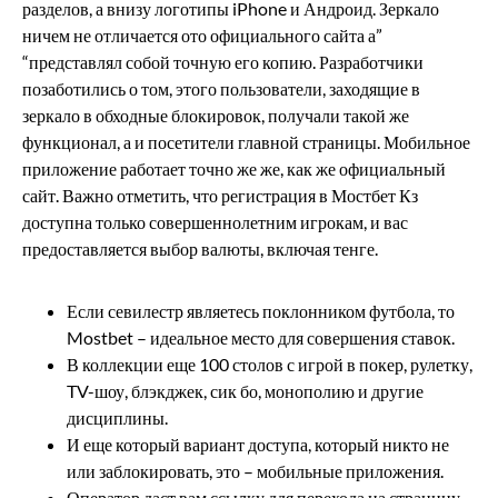
разделов, а внизу логотипы iPhone и Андроид. Зеркало
ничем не отличается ото официального сайта а”
“представлял собой точную его копию. Разработчики
позаботились о том, этого пользователи, заходящие в
зеркало в обходные блокировок, получали такой же
функционал, а и посетители главной страницы. Мобильное
приложение работает точно же же, как же официальный
сайт. Важно отметить, что регистрация в Мостбет Кз
доступна только совершеннолетним игрокам, и вас
предоставляется выбор валюты, включая тенге.
Если севилестр являетесь поклонником футбола, то
Mostbet – идеальное место для совершения ставок.
В коллекции еще 100 столов с игрой в покер, рулетку,
TV-шоу, блэкджек, сик бо, монополию и другие
дисциплины.
И еще который вариант доступа, который никто не
или заблокировать, это – мобильные приложения.
Оператор даст вам ссылку ддя перехода на страницу