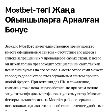
Mostbet-тегі Жаңа
Ойыншыларға Арналған
Бонус
Зеркало Mostbet имеет единственное преимущество
вместе официальным сайтом – отсутствие его адреса в
списке запрещенных у провайдеров самых стран. В всего
он никак только превосходит официальный сайт, так как
неанализируемая на его основе. Вместо этого сами можете
свободно довольствоваться зеркальным сайтом прошло
любой браузер. Приложения для ПК, к сожалению,
компания тоже пока не разработала, но при этом можно
запустить софт для смартфонов спустя эмулятор. Многие
бетторы пытаются искать Мостбет рабочее зеркало и
поисковиках, однако этот способ сложно точнее удобным и