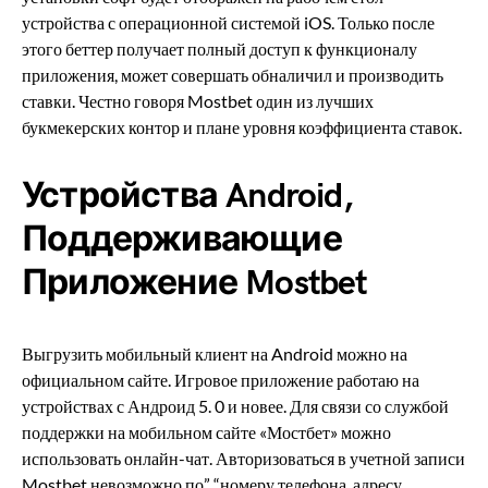
устройства с операционной системой iOS. Только после
этого беттер получает полный доступ к функционалу
приложения, может совершать обналичил и производить
ставки. Честно говоря Mostbet один из лучших
букмекерских контор и плане уровня коэффициента ставок.
Устройства Android,
Поддерживающие
Приложение Mostbet
Выгрузить мобильный клиент на Android можно на
официальном сайте. Игровое приложение работаю на
устройствах с Андроид 5. 0 и новее. Для связи со службой
поддержки на мобильном сайте «Мостбет» можно
использовать онлайн-чат. Авторизоваться в учетной записи
Mostbet невозможно по” “номеру телефона, адресу