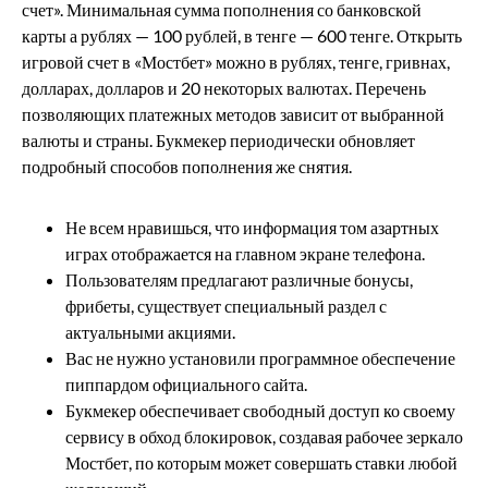
счет». Минимальная сумма пополнения со банковской
карты а рублях — 100 рублей, в тенге — 600 тенге. Открыть
игровой счет в «Мостбет» можно в рублях, тенге, гривнах,
долларах, долларов и 20 некоторых валютах. Перечень
позволяющих платежных методов зависит от выбранной
валюты и страны. Букмекер периодически обновляет
подробный способов пополнения же снятия.
Не всем нравишься, что информация том азартных
играх отображается на главном экране телефона.
Пользователям предлагают различные бонусы,
фрибеты, существует специальный раздел с
актуальными акциями.
Вас не нужно установили программное обеспечение
пиппардом официального сайта.
Букмекер обеспечивает свободный доступ ко своему
сервису в обход блокировок, создавая рабочее зеркало
Мостбет, по которым может совершать ставки любой