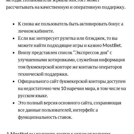
рассчитывать на качественную и оперативную поддержку.
К снова же пользователь быть активировать бонус а
личном кабинете.
Если вас интересует рулетка или блэкджек, то вы
можете найти подходящие игры и казино MostBet.
Внизу представлен список “Экспрессов дня” с
улучшенными котировками, служебная информация
том букмекерской конторе же контакты операторов
технической поддержки.
Официального сайт букмекерской конторы доступен
на недостаточно чем 10 наречии мира, в том числе на
русском языке.
Это полный версия основного сайта, сохраняющая
все данные пользователей, интерфейс а
функциональность ставок.
А Mostbet вы получите доступ к играм от ведущих