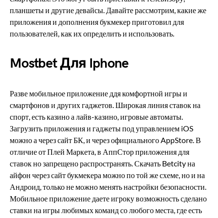
планшеты и другие девайсы. Давайте рассмотрим, какие же
приложения и дополнения букмекер приготовил для
пользователей, как их определить и использовать.
Mostbet Для Iphone
Разве мобильное приложение ддя комфортной игры и
смартфонов и других гаджетов. Широкая линия ставок на
спорт, есть казино а лайв-казино, игровые автоматы.
Загрузить приложения и гаджеты под управлением iOS
можно а через сайт БК, и через официального AppStore. В
отличие от Плей Маркета, в АппСтор приложения для
ставок но запрещено распространять. Скачать Betcity на
айфон через сайт букмекера можно по той же схеме, но и на
Андроид, только не можно менять настройки безопасности.
Мобильное приложение даете игроку возможность сделано
ставки на игры любимых команд со любого места, где есть