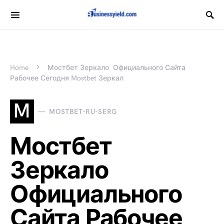
Home
Мостбет Зеркало ️ Официального Сайта
Рабочее Сегодня Mostbet Зеркал
M
MOSTBET-RU-SERG
Мостбет
Зеркало ️
Официального
Сайта Рабочее