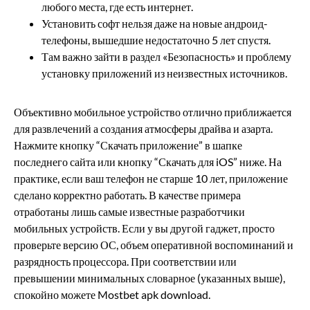
любого места, где есть интернет.
Установить софт нельзя даже на новые андроид-
телефоны, вышедшие недостаточно 5 лет спустя.
Там важно зайти в раздел «Безопасность» и проблему
установку приложений из неизвестных источников.
Объективно мобильное устройство отлично приближается
для развлечений а создания атмосферы драйва и азарта.
Нажмите кнопку “Скачать приложение” в шапке
последнего сайта или кнопку “Скачать для iOS” ниже. На
практике, если ваш телефон не старше 10 лет, приложение
сделано корректно работать. В качестве примера
отработаны лишь самые известные разработчики
мобильных устройств. Если у вы другой гаджет, просто
проверьте версию ОС, объем оперативной воспоминаний и
разрядность процессора. При соответствии или
превышении минимальных словарное (указанных выше),
спокойно можете Mostbet apk download.